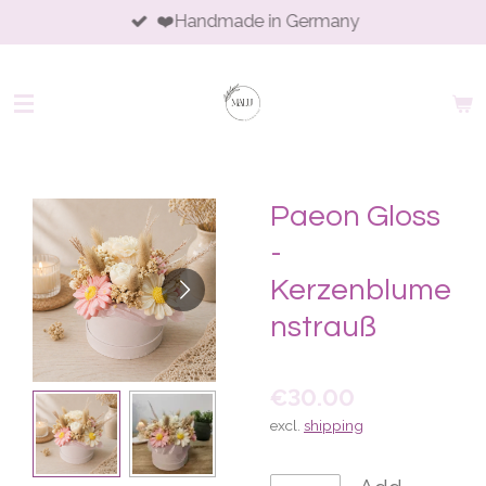
❤️Handmade in Germany
Skip
to
main
content
Paeon Gloss
-
Kerzenblume
nstrauß
€30.00
excl.
shipping