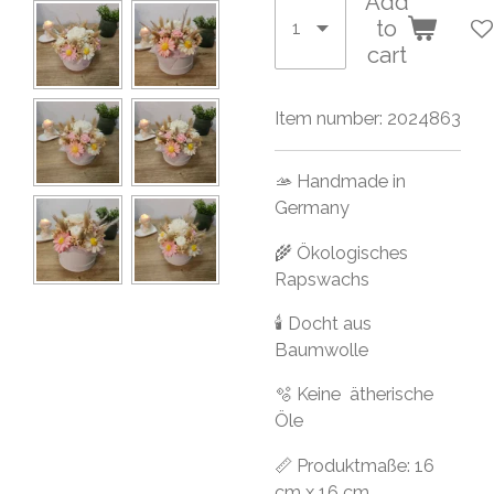
Add
to
cart
Item number:
2024863
🫴 Handmade in
Germany
🌾 Ökologisches
Rapswachs
🕯 Docht aus
Baumwolle
🫧 Keine ätherische
Öle
📏 Produktmaße: 16
cm x 16 cm