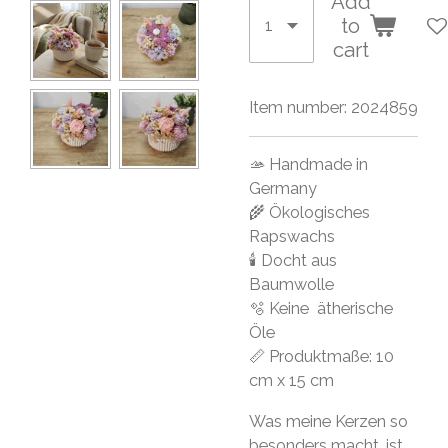
Add
to
cart
Item number:
2024859
🫴 Handmade in
Germany
🌾 Ökologisches
Rapswachs
🕯 Docht aus
Baumwolle
🫧 Keine ätherische
Öle
📏 Produktmaße: 10
cm x 15 cm
Was meine Kerzen so
besonders macht, ist