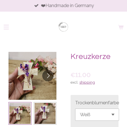
❤️Handmade in Germany
Skip
to
main
content
Kreuzkerze
€11.00
excl.
shipping
Trockenblumenfarbe