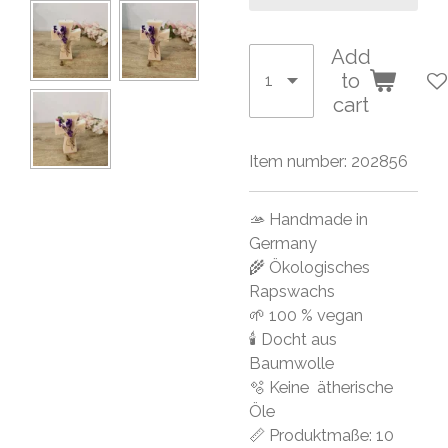
Add
to
cart
Item number:
202856
🫴 Handmade in
Germany
🌾 Ökologisches
Rapswachs
🌱 100 % vegan
🕯 Docht aus
Baumwolle
🫧 Keine ätherische
Öle
📏 Produktmaße: 10