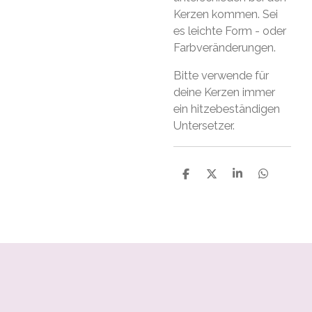
Kerzen kommen. Sei
es leichte Form - oder
Farbveränderungen.
Bitte verwende für
deine Kerzen immer
ein hitzebeständigen
Untersetzer.
S
S
S
S
h
h
h
h
a
a
a
a
r
r
r
r
e
e
e
e