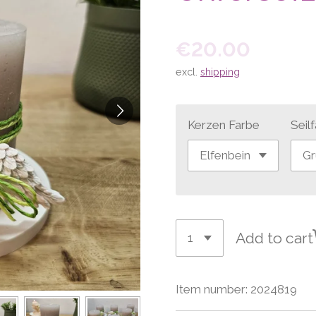
€20.00
excl.
shipping
Kerzen Farbe
Seil
Add to cart
Item number:
2024819