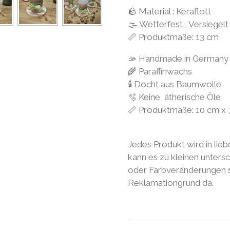
🪨 Material : Keraflott
🌫 Wetterfest , Versiegelt
📏 Produktmaße: 13 cm
🫴 Handmade in Germany
🌾 Paraffinwachs
🕯 Docht aus Baumwolle
🫧 Keine ätherische Öle
📏 Produktmaße: 10 cm x 
Jedes Produkt wird in lieb
kann es zu kleinen unters
oder Farbveränderungen so
Reklamationgrund da.