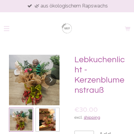
🌿 aus ökologischem Rapswachs
Skip
to
main
content
Lebkuchenlic
ht -
Kerzenblume
nstrauß
€30.00
excl.
shipping