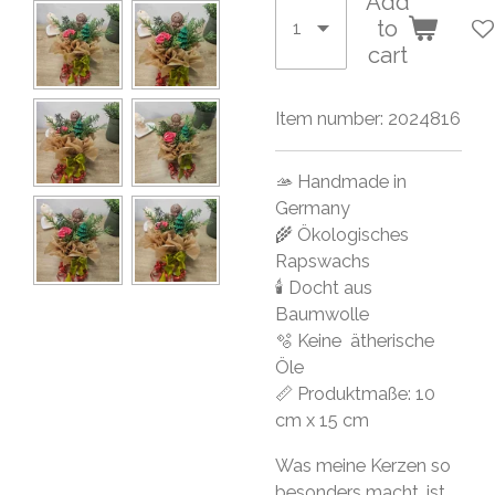
Add
to
cart
Item number:
2024816
🫴 Handmade in
Germany
🌾 Ökologisches
Rapswachs
🕯 Docht aus
Baumwolle
🫧 Keine ätherische
Öle
📏 Produktmaße: 10
cm x 15 cm
Was meine Kerzen so
besonders macht, ist