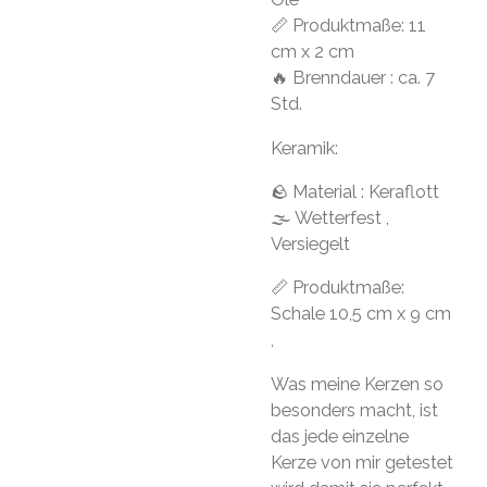
📏 Produktmaße: 11
cm x 2 cm
🔥 Brenndauer : ca. 7
Std.
Keramik:
🪨 Material : Keraflott
🌫 Wetterfest ,
Versiegelt
📏 Produktmaße:
Schale 10,5 cm x 9 cm
,
Was meine Kerzen so
besonders macht, ist
das jede einzelne
Kerze von mir getestet