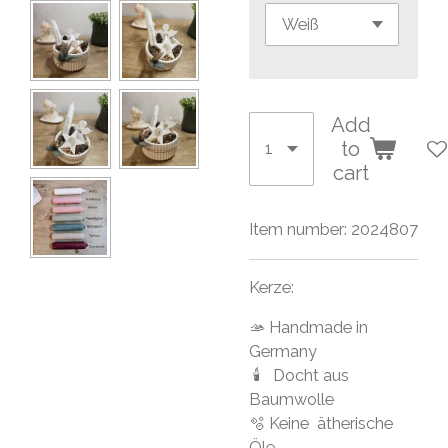
Add
to
cart
Item number:
2024807
Kerze:
🫴 Handmade in
Germany
🕯 Docht aus
Baumwolle
🫧 Keine ätherische
Öle