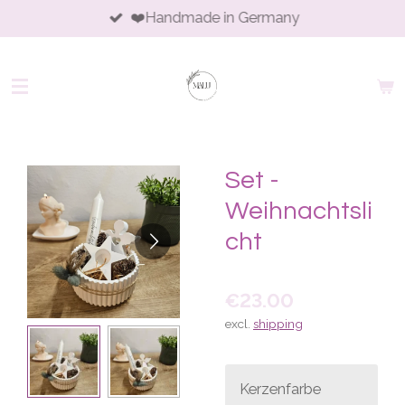
❤️Handmade in Germany
Skip
to
main
content
Set -
Weihnachtsli
cht
€23.00
excl.
shipping
Kerzenfarbe