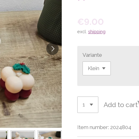
€9.00
excl.
shipping
Variante
Add to cart
Item number:
2024804