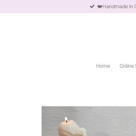
❤️Handmade in 
Skip
to
main
content
Home
Online