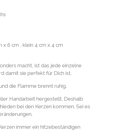
chs
 x 6 cm , klein 4 cm x 4 cm
nders macht, ist das jede einzelne
 damit sie perfekt für Dich ist.
und die Flamme brennt ruhig.
ller Handarbeit hergestellt. Deshalb
schieden bei den Kerzen kommen. Sei es
veränderungen.
 Kerzen immer ein hitzebeständigen