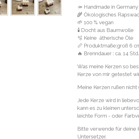
🫴 Handmade in Germany
🌾 Ökologisches Rapswa
🌱 100 % vegan
🕯 Docht aus Baumwolle
🫧 Keine ätherische Öle
📏 Produktmaße:groß 6 cm
🔥 Brenndauer : ca. 14 Std.
Was meine Kerzen so beso
Kerze von mir getestet wird
Meine Kerzen rußen nicht 
Jede Kerze wird in liebevo
kann es zu kleinen unter
leichte Form - oder Farb
Bitte verwende für deine
Untersetzer.