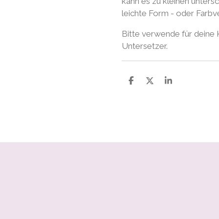
kann es zu kleinen unter
leichte Form - oder Farb
Bitte verwende für deine
Untersetzer.
S
S
S
h
h
h
a
a
a
r
r
r
e
e
e