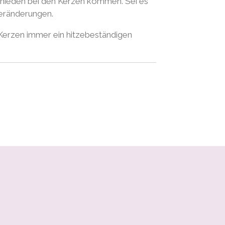
schieden bei den Kerzen kommen. Sei es
veränderungen.
 Kerzen immer ein hitzebeständigen