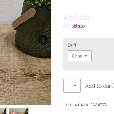
€10.00
excl.
shipping
Duft
Add to cart
Item number:
2024770