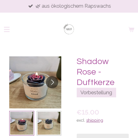
🌿 aus ökologischem Rapswachs
Skip
to
main
content
Shadow
Rose -
Duftkerze
Vorbestellung
€15.00
excl.
shipping