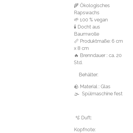
🌾 Ökologisches
Rapswachs
🌱 100 % vegan
🕯 Docht aus
Baumwolle
📏 Produktmaße: 6 cm
x 8 cm
🔥 Brenndauer : ca. 20
Std.
Behälter:
🪨 Material : Glas
🌫 Spülmaschine fest
🫧 Duft:
Kopfnote: