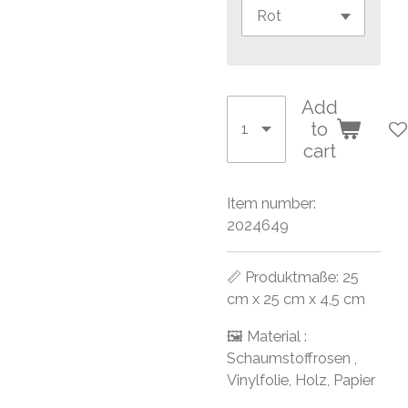
Add
to
cart
Item number:
2024649
📏 Produktmaße: 25
cm x 25 cm x 4,5 cm
🖼 Material :
Schaumstoffrosen ,
Vinylfolie, Holz, Papier