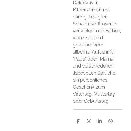
Dekorativer
Bilderrahmen mit
handgefertigten
Schaumstoffrosen in
verschiedenen Farben,
wahlweise mit
goldener oder
silberner Aufschrift
"Papa" oder "Mama"
und verschiedenen
liebevollen Sprüche,
ein persönliches
Geschenk zum
Vatertag, Muttertag
oder Geburtstag
S
S
S
S
h
h
h
h