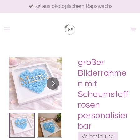
🌿 aus ökologischem Rapswachs
Skip
to
main
content
großer
Bilderrahme
n mit
Schaumstoff
rosen
personalisier
bar
Vorbestellung