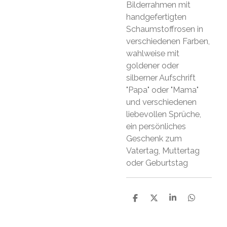
Bilderrahmen mit
handgefertigten
Schaumstoffrosen in
verschiedenen Farben,
wahlweise mit
goldener oder
silberner Aufschrift
"Papa" oder "Mama"
und verschiedenen
liebevollen Sprüche,
ein persönliches
Geschenk zum
Vatertag, Muttertag
oder Geburtstag
S
S
S
S
h
h
h
h
a
a
a
a
r
r
r
r