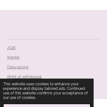
e
e
e
e
AGB
Imprint
Data record
Right of withdrawal
© 2024 - 2026 Malu Handmade
This website uses cookies to enhance your
experience and display tailored ads. Continued
use of this website confirms your acceptance of
our use of cookies.