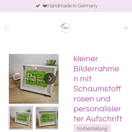
❤️Handmade in Germany
Skip
to
main
content
kleiner
Bilderrahme
n mit
Schaumstoff
rosen und
personalisier
ter Aufschrift
Vorbestellung