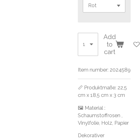
Add
to
cart
Item number:
2024589
📏 Produktmaße: 22,5
cm x 18,5 cm x 3 cm
🖼 Material :
Schaumstoffrosen ,
Vinylfolie, Holz, Papier
Dekorativer