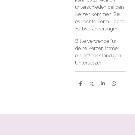
unterschieden bei den
Kerzen kommen. Sei
es leichte Form - oder
Farbveränderungen.
Bitte verwende für
deine Kerzen immer
ein hitzebeständigen
Untersetzer.
S
S
S
S
h
h
h
h
a
a
a
a
r
r
r
r
e
e
e
e