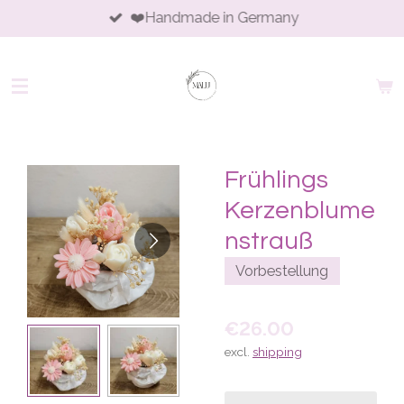
❤️Handmade in Germany
Skip
to
main
content
Frühlings
Kerzenblume
nstrauß
Vorbestellung
€26.00
excl.
shipping