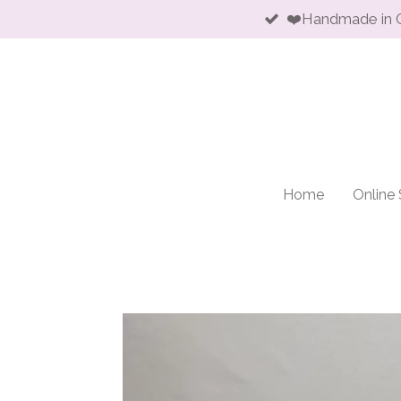
❤️Handmade in 
Skip
to
main
content
Home
Online