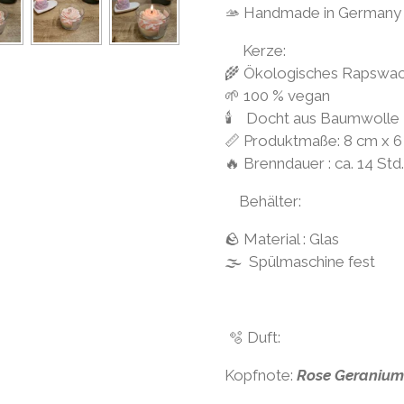
🫴 Handmade in Germany
Kerze:
🌾 Ökologisches Rapswa
🌱 100 % vegan
🕯 Docht aus Baumwolle
📏 Produktmaße: 8 cm x 
🔥 Brenndauer : ca. 14 Std.
Behälter:
🪨 Material : Glas
🌫 Spülmaschine fest
🫧 Duft:
Kopfnote:
Rose Geranium