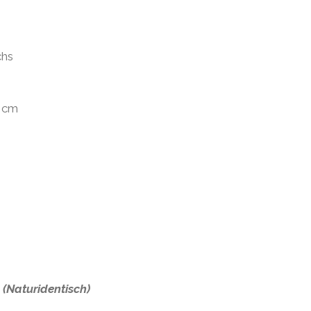
chs
6 cm
(Naturidentisch)