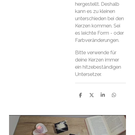
hergestellt. Deshalb
kann es zu kleinen
unterschieden bei den
Kerzen kommen. Sei
es leichte Form - oder
Farbveränderungen.
Bitte verwende für
deine Kerzen immer
ein hitzebeständigen
Untersetzer.
S
S
S
S
h
h
h
h
a
a
a
a
r
r
r
r
e
e
e
e