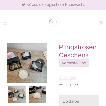
🌿 aus ökologischem Rapswachs
Skip
to
main
content
Pfingstrosen
Geschenk
Vorbestellung
€10.99
excl.
shipping
Boxfarbe