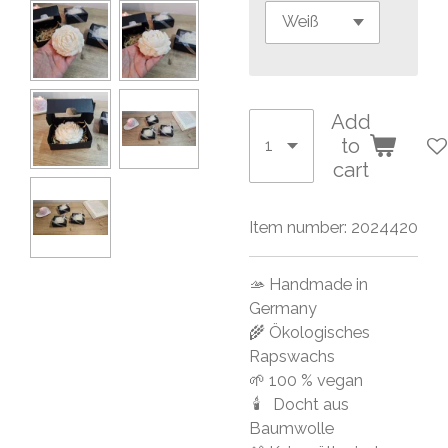
Add
to
cart
Item number:
2024420
🫴 Handmade in
Germany
🌾 Ökologisches
Rapswachs
🌱 100 % vegan
🕯 Docht aus
Baumwolle