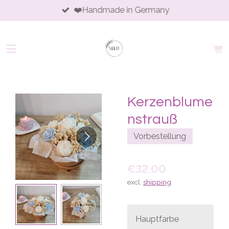
❤️Handmade in Germany
Skip
to
main
content
Kerzenblume
nstrauß
Vorbestellung
€32.00
excl.
shipping
Hauptfarbe