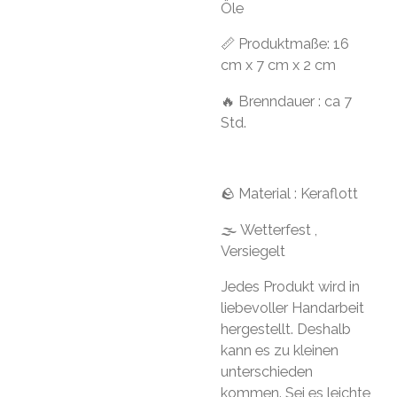
Öle
📏 Produktmaße: 16
cm x 7 cm x 2 cm
🔥 Brenndauer : ca 7
Std.
🪨 Material : Keraflott
🌫 Wetterfest ,
Versiegelt
Jedes Produkt wird in
liebevoller Handarbeit
hergestellt. Deshalb
kann es zu kleinen
unterschieden
kommen. Sei es leichte