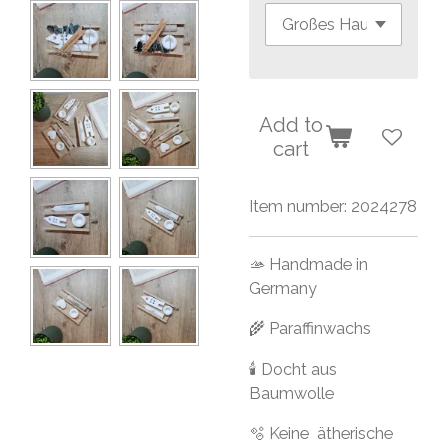
Add to
cart
Item number:
2024278
🫴 Handmade in
Germany
🌾 Paraffinwachs
🕯 Docht aus
Baumwolle
🫧 Keine ätherische