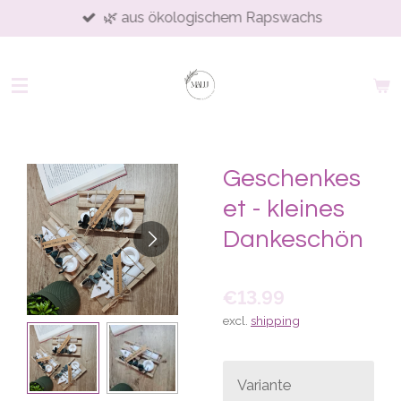
🌿 aus ökologischem Rapswachs
Skip
to
main
content
Geschenkes
et - kleines
Dankeschön
€13.99
excl.
shipping
Variante