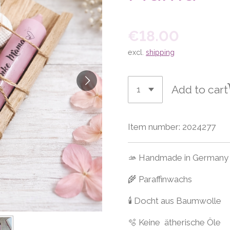
€18.00
excl.
shipping
Add to cart
Item number:
2024277
🫴 Handmade in Germany
🌾 Paraffinwachs
🕯 Docht aus Baumwolle
🫧 Keine ätherische Öle