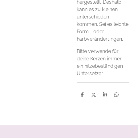
hergestellt. Deshalb
kann es zu kleinen
unterschieden
kommen. Sei es leichte
Form - oder
Farbveränderungen.
Bitte verwende für
deine Kerzen immer
ein hitzebeständigen
Untersetzer.
S
S
S
S
h
h
h
h
a
a
a
a
r
r
r
r
e
e
e
e