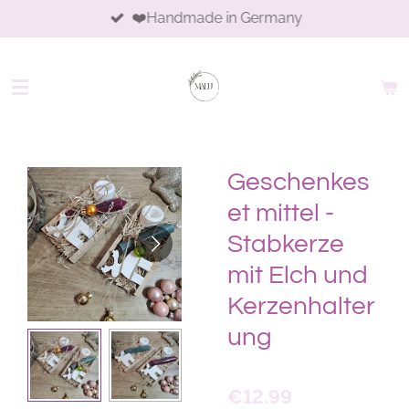
❤️Handmade in Germany
Skip
to
main
content
Geschenkes
et mittel -
Stabkerze
mit Elch und
Kerzenhalter
ung
€12.99