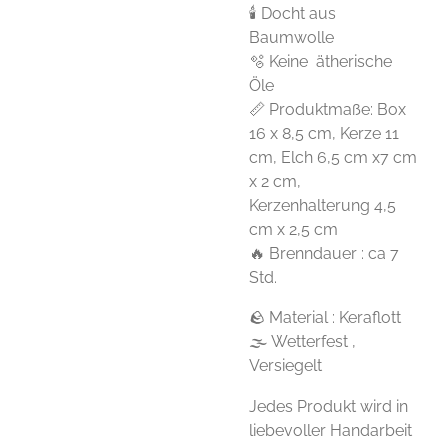
🕯 Docht aus
Baumwolle
🫧 Keine ätherische
Öle
📏 Produktmaße: Box
16 x 8,5 cm, Kerze 11
cm, Elch 6,5 cm x7 cm
x 2 cm,
Kerzenhalterung 4,5
cm x 2,5 cm
🔥 Brenndauer : ca 7
Std.
🪨 Material : Keraflott
🌫 Wetterfest ,
Versiegelt
Jedes Produkt wird in
liebevoller Handarbeit