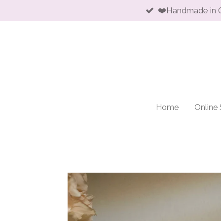
❤️Handmade in 
Skip
to
main
content
Home
Online