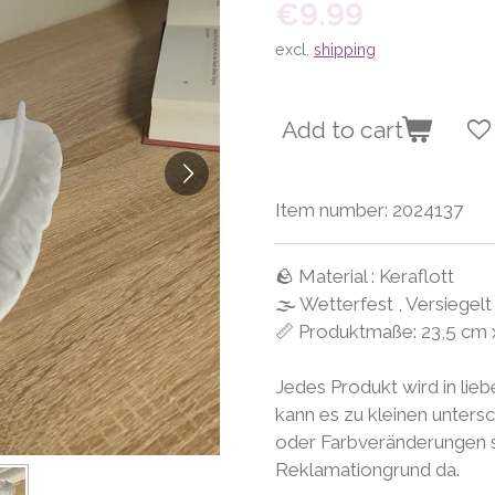
€9.99
excl.
shipping
Add to cart
Item number:
2024137
🪨 Material : Keraflott
🌫 Wetterfest , Versiegelt
📏 Produktmaße: 23,5 cm 
Jedes Produkt wird in lieb
kann es zu kleinen unters
oder Farbveränderungen so
Reklamationgrund da.