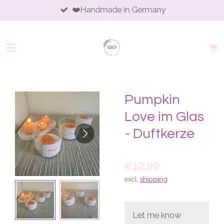
❤️Handmade in Germany
Skip
to
main
content
Pumpkin
Love im Glas
- Duftkerze
€12.99
excl.
shipping
Let me know