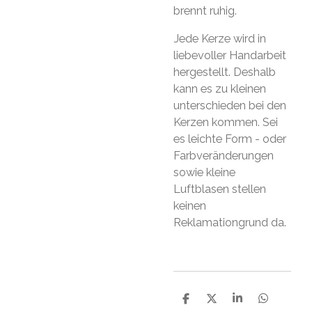
brennt ruhig.
Jede Kerze wird in
liebevoller Handarbeit
hergestellt. Deshalb
kann es zu kleinen
unterschieden bei den
Kerzen kommen. Sei
es leichte Form - oder
Farbveränderungen
sowie kleine
Luftblasen stellen
keinen
Reklamationgrund da.
S
S
S
S