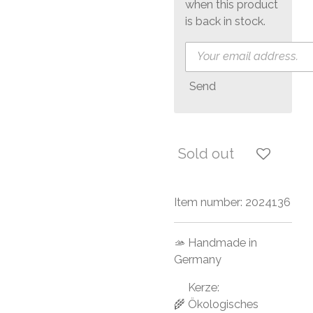
when this product
is back in stock.
Send
Sold out
Item number:
2024136
🫴 Handmade in
Germany
Kerze:
🌾 Ökologisches