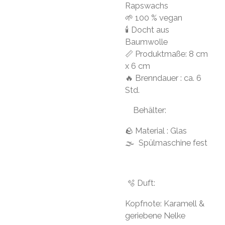
Rapswachs
🌱 100 % vegan
🕯 Docht aus
Baumwolle
📏 Produktmaße: 8 cm
x 6 cm
🔥 Brenndauer : ca. 6
Std.
Behälter:
🪨 Material : Glas
🌫 Spülmaschine fest
🫧 Duft:
Kopfnote: Karamell &
geriebene Nelke