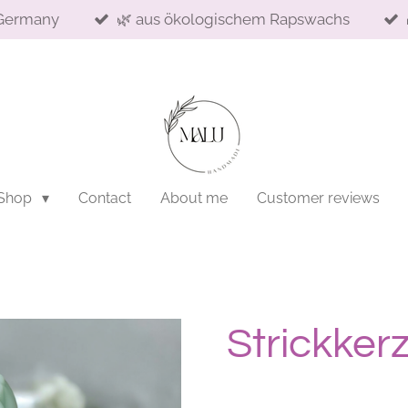
Germany
🌿 aus ökologischem Rapswachs
 Shop
Contact
About me
Customer reviews
Strickker