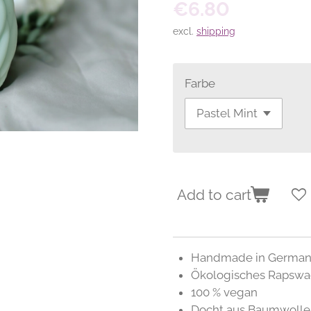
€6.80
excl.
shipping
Farbe
Add to cart
Handmade in German
Ökologisches Rapswa
100 % vegan
Docht aus Baumwolle 