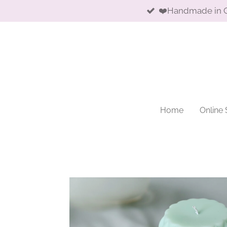
❤️Handmade in 
Skip
to
main
content
Home
Online