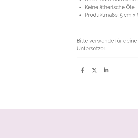
Keine ätherische Öle
Produktmaße: 5 cm x 
Bitte verwende für deine
Untersetzer.
S
S
S
h
h
h
a
a
a
r
r
r
e
e
e