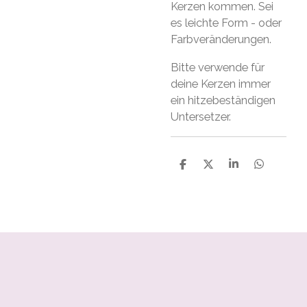
Kerzen kommen. Sei
es leichte Form - oder
Farbveränderungen.
Bitte verwende für
deine Kerzen immer
ein hitzebeständigen
Untersetzer.
S
S
S
S
h
h
h
h
a
a
a
a
r
r
r
r
e
e
e
e