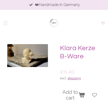
❤️Handmade in Germany
Skip
to
main
content
Klara Kerze
B-Ware
€6.40
excl.
shipping
Add to
cart