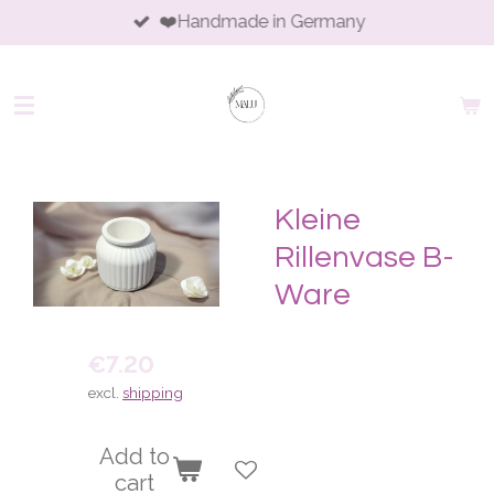
❤️Handmade in Germany
Skip
to
main
content
Kleine
Rillenvase B-
Ware
€7.20
excl.
shipping
Add to
cart