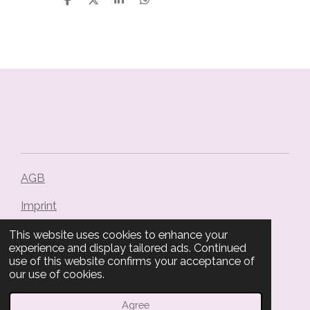
S
S
S
S
h
h
h
h
a
a
a
a
r
r
r
r
e
e
e
e
AGB
Imprint
Data record
This website uses cookies to enhance your
experience and display tailored ads. Continued
use of this website confirms your acceptance of
Right of withdrawal
our use of cookies.
© 2024 - 2026 Malu Handmade
Agree