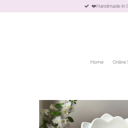
❤️Handmade in 
Skip
to
main
content
Home
Online