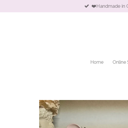
❤️Handmade in 
Skip
to
main
content
Home
Online