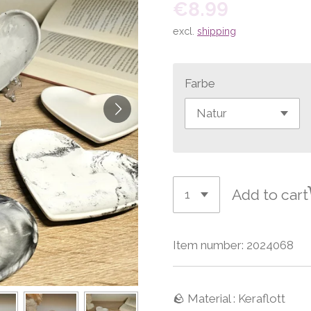
€8.99
excl.
shipping
Farbe
Add to cart
Item number:
2024068
🪨 Material : Keraflott