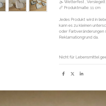
🌫 Wetterfest , Versiegelt
📏 Produktmaße: 11 cm
Jedes Produkt wird in lieb
kann es zu kleinen unters
oder Farbveränderungen so
Reklamationgrund da.
Nicht für Lebensmittel ge
S
S
S
h
h
h
a
a
a
r
r
r
e
e
e