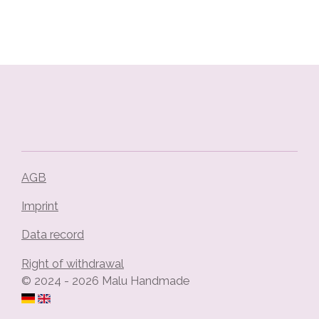
h
h
h
h
a
a
a
a
r
r
r
r
e
e
e
e
AGB
Imprint
Data record
Right of withdrawal
© 2024 - 2026 Malu Handmade