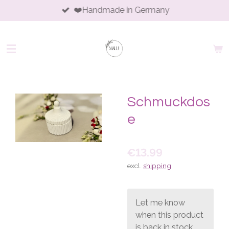
❤️Handmade in Germany
Skip
to
main
content
Schmuckdos
e
€13.99
excl.
shipping
Let me know
when this product
is back in stock.