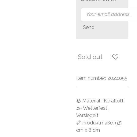
Send
Sold out
Item number:
2024055
🪨 Material : Keraflott
🌫 Wetterfest ,
Versiegelt
📏 Produktmaße: 9,5
cm x 8 cm