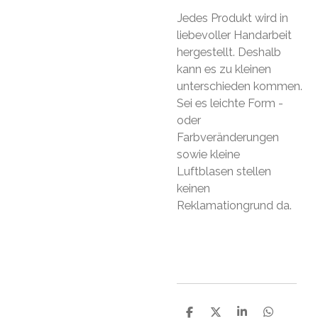
Jedes Produkt wird in
liebevoller Handarbeit
hergestellt. Deshalb
kann es zu kleinen
unterschieden kommen.
Sei es leichte Form -
oder
Farbveränderungen
sowie kleine
Luftblasen stellen
keinen
Reklamationgrund da.
S
S
S
S