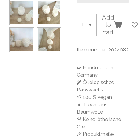
Add
to
cart
Item number:
2024082
🫴 Handmade in
Germany
🌾 Ökologisches
Rapswachs
🌱 100 % vegan
🕯 Docht aus
Baumwolle
🫧 Keine ätherische
Öle
📏 Produktmaße: