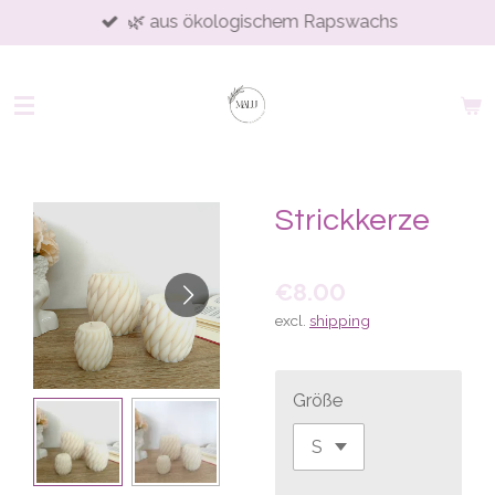
🌿 aus ökologischem Rapswachs
Skip
to
main
content
Strickkerze
€8.00
excl.
shipping
Größe