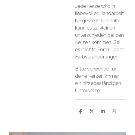
Jede Kerze wird in
liebevoller Handarbeit
hergestellt. Deshalb
kann es zu kleinen
unterschieden bei den
Kerzen kommen. Sei
es leichte Form - oder
Farbveränderungen.
Bitte verwende für
deine Kerzen immer
ein hitzebeständigen
Untersetzer.
S
S
S
S
h
h
h
h
a
a
a
a
r
r
r
r
e
e
e
e