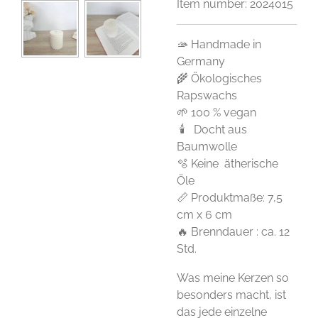
Item number:
2024015
🫴 Handmade in
Germany
🌾 Ökologisches
Rapswachs
🌱 100 % vegan
🕯 Docht aus
Baumwolle
🫧 Keine ätherische
Öle
📏 Produktmaße: 7,5
cm x 6 cm
🔥 Brenndauer : ca. 12
Std.
Was meine Kerzen so
besonders macht, ist
das jede einzelne