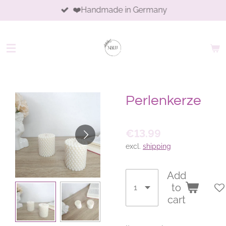
❤️Handmade in Germany
Skip
to
main
content
Perlenkerze
€13.99
excl.
shipping
Add
to
cart